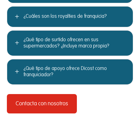
L
¿Cuáles son los royalties de franquicia?
¿Qué tipo de surtido ofrecen en sus
L
supermercados? ¿Incluye marca propia?
¿Qué tipo de apoyo ofrece Dicost como
L
franquiciador?
Contacta con nosotros