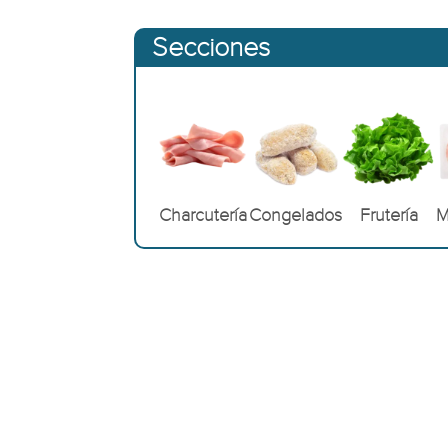
Secciones
Charcutería
Frutería
M
Congelados