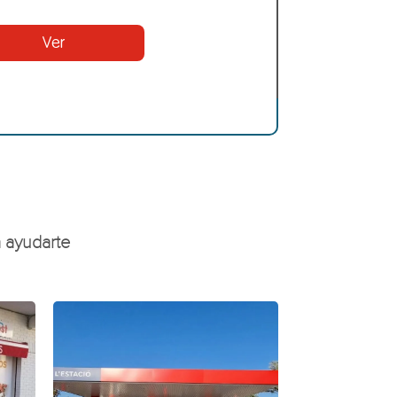
Ver
u
 ayudarte