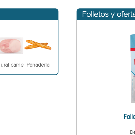
Folletos y ofert
ural carne
Panaderia
Foll
De