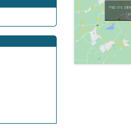
Haz clic par
p