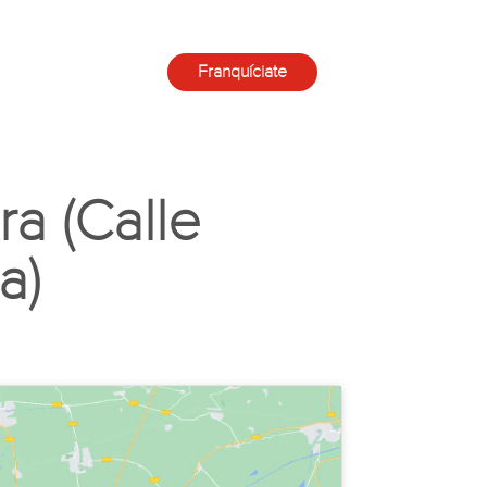
Franquíciate
a (Calle
a)