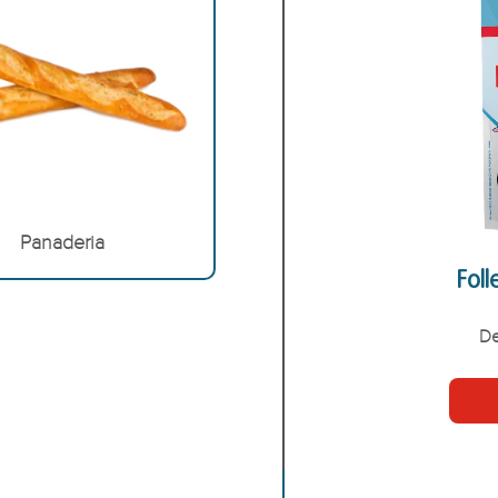
Panaderia
Foll
De