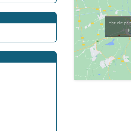
Haz clic par
p