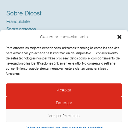
Sobre Dicost
Franquíciate
Sobre nosotros
Supermercados
Gestionar consentimiento
Noticias
Para ofrecer las mejores experiencias, utilizamos tecnologías como las cookies
Contacto
para almacenar y/o acceder a la información del dispositivo. El consentimiento
de estas tecnologías nos permitirá procesar datos como el comportamiento de
navegación o las identificaciones únicas en este sitio. No consentir o retirar el
consentimiento, puede afectar negativamente a ciertas características y
Información Legal
funciones.
Política de cookies
Aceptar
Aviso legal y política de privacidad
Denegar
Ver preferencias
2026 © Musgrave España • Todos los derechos reservados
·
Aviso legal y Política de privacidad
Política de cookies