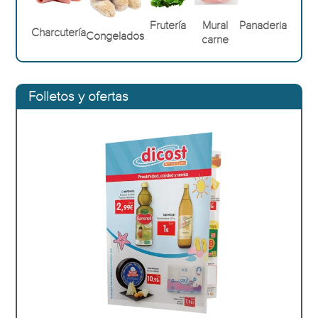
Frutería
Mural
Panaderia
Charcutería
Congelados
carne
Folletos y ofertas