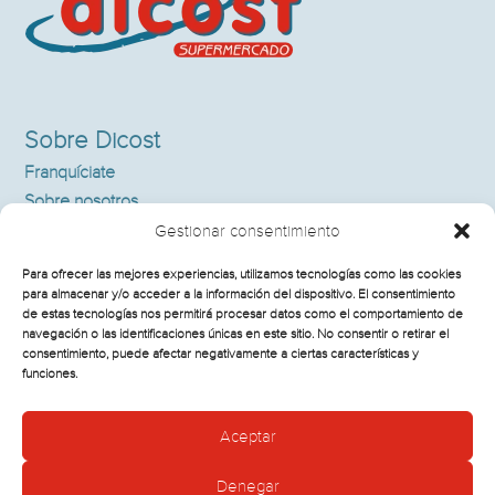
Sobre Dicost
Franquíciate
Sobre nosotros
Supermercados
Gestionar consentimiento
Noticias
Para ofrecer las mejores experiencias, utilizamos tecnologías como las cookies
Contacto
para almacenar y/o acceder a la información del dispositivo. El consentimiento
de estas tecnologías nos permitirá procesar datos como el comportamiento de
navegación o las identificaciones únicas en este sitio. No consentir o retirar el
consentimiento, puede afectar negativamente a ciertas características y
Información Legal
funciones.
Política de cookies
Aceptar
Aviso legal y política de privacidad
Denegar