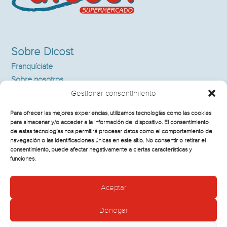
Sobre Dicost
Franquíciate
Sobre nosotros
Supermercados
Gestionar consentimiento
Noticias
Para ofrecer las mejores experiencias, utilizamos tecnologías como las cookies
Contacto
para almacenar y/o acceder a la información del dispositivo. El consentimiento
de estas tecnologías nos permitirá procesar datos como el comportamiento de
navegación o las identificaciones únicas en este sitio. No consentir o retirar el
consentimiento, puede afectar negativamente a ciertas características y
Información Legal
funciones.
Política de cookies
Aceptar
Aviso legal y política de privacidad
Denegar