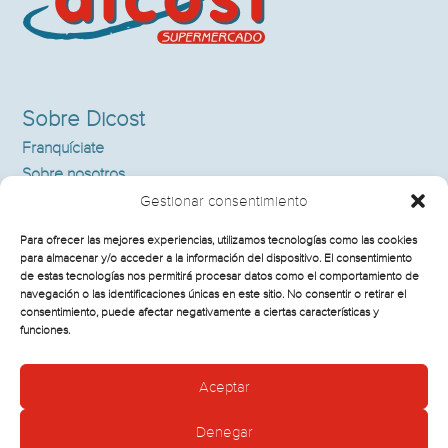
Sobre Dicost
Franquíciate
Sobre nosotros
Supermercados
Gestionar consentimiento
Noticias
Para ofrecer las mejores experiencias, utilizamos tecnologías como las cookies
Contacto
para almacenar y/o acceder a la información del dispositivo. El consentimiento
de estas tecnologías nos permitirá procesar datos como el comportamiento de
navegación o las identificaciones únicas en este sitio. No consentir o retirar el
consentimiento, puede afectar negativamente a ciertas características y
Información Legal
funciones.
Política de cookies
Aceptar
Aviso legal y política de privacidad
Denegar